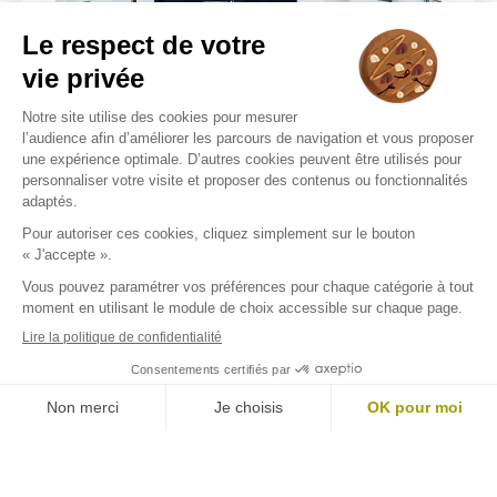
CLARYA Optique & Audition
57 AVENUE JEAN JAURÈS
89400 MIGENNES
Choisir ce magasin