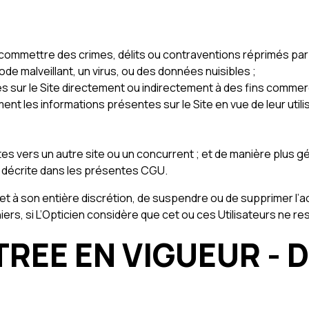
 commettre des crimes, délits ou contraventions réprimés par la
code malveillant, un virus, ou des données nuisibles ;
es sur le Site directement ou indirectement à des fins commerc
ent les informations présentes sur le Site en vue de leur utili
es vers un autre site ou un concurrent ; et de manière plus g
té décrite dans les présentes CGU.
 et à son entière discrétion, de suspendre ou de supprimer l’ac
ers, si L’Opticien considère que cet ou ces Utilisateurs ne r
TREE EN VIGUEUR - 