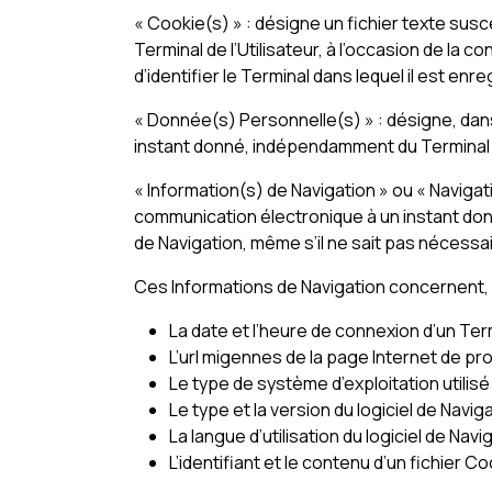
« Cookie(s) » : désigne un fichier texte susc
Terminal de l’Utilisateur, à l’occasion de la 
d’identifier le Terminal dans lequel il est en
« Donnée(s) Personnelle(s) » : désigne, dans 
instant donné, indépendamment du Terminal qu’
« Information(s) de Navigation » ou « Navigat
communication électronique à un instant donn
de Navigation, même s’il ne sait pas nécessaire
Ces Informations de Navigation concernent,
La date et l’heure de connexion d’un Ter
L’url migennes de la page Internet de p
Le type de système d’exploitation utilisé
Le type et la version du logiciel de Navig
La langue d’utilisation du logiciel de Navig
L’identifiant et le contenu d’un fichier 