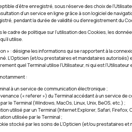
eptible d’être enregistré, sous réserve des choix de l’Utilisa
consultation d’un service en ligne grâce à son logiciel de navig
registré, pendant la durée de validité ou d’enregistrement du Co
le cadre de politique sur l’utilisation des Cookies, les donnée
il utilise.
ion » : désigne les informations qui se rapportent à la connexi
é. L’Opticien (et/ou prestataires et mandataires autorisés) e
ment quel Terminal utilise l’Utilisateur, ni qui est l’Utilisateur
 notamment :
minal à un service de communication électronique ;
rovenance (« referer ») du Terminal accédant à un service de 
 par le Terminal (Windows, MacOs, Linux, Unix, BeOS, etc.) ;
ation utilisé par un Terminal (Internet Explorer, Safari, Firefox,
ation utilisée par le Terminal ;
Cookie stocké par les soins de L’Opticien (et/ou prestataires e