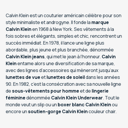
Calvin Klein est un couturier américain célèbre pour son
style minimaliste et androgyne. Il fonde la
marque
Calvin Klein
en 1968 à New York. Ses vêtements à la
fois sobres et élégants, simples et chic, rencontrent un
succès immédiat. En 1978, il lance une ligne plus
abordable, plus jeune et plus branchée, dénommée
Calvin Klein jeans
, qui met le jean à l’honneur.
Calvin
Klein
entame alors une diversification de sa marque,
avec des lignes d’accessoires qui mèneront jusqu’aux
lunettes de vue
et
lunettes de soleil
dans les années
90. En 1982, c’est la consécration avec sa nouvelle ligne
de
sous-vêtements pour homme
et de
lingerie
féminine
dénommée
Calvin Klein Underwear
. Tout le
monde veut un slip ou un
boxer blanc Calvin Klein
ou
encore un
soutien-gorge Calvin Klein
couleur chair.