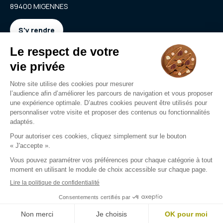
89400 MIGENNES
S'y rendre
Nous contacter
anthossa@live.fr
03 86 19 38 49
Nous contacter
Mentions légales
CGU
Politique de confidentialité
Groupe all © - Tous droits réservés - 2026