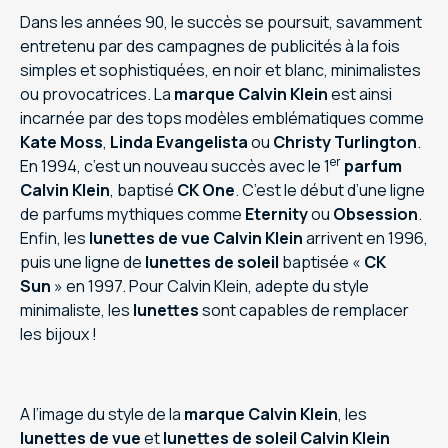
Dans les années 90, le succès se poursuit, savamment
entretenu par des campagnes de publicités à la fois
simples et sophistiquées, en noir et blanc, minimalistes
ou provocatrices. La
marque Calvin Klein
est ainsi
incarnée par des tops modèles emblématiques comme
Kate Moss
,
Linda Evangelista
ou
Christy Turlington
.
er
En 1994, c’est un nouveau succès avec le 1
parfum
Calvin Klein
, baptisé
CK One
. C’est le début d’une ligne
de parfums mythiques comme
Eternity
ou
Obsession
.
Enfin, les
lunettes de vue Calvin Klein
arrivent en 1996,
puis une ligne de
lunettes de soleil
baptisée «
CK
Sun
» en 1997. Pour Calvin Klein, adepte du style
minimaliste, les
lunettes
sont capables de remplacer
les bijoux !
A l’image du style de la
marque Calvin Klein
, les
lunettes de vue
et
lunettes de soleil Calvin Klein