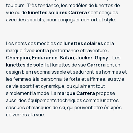
toujours. Très tendance, les modèles de lunettes de
vue ou de
lunettes
solaires
Carrera
sont conçues
avec des sportifs, pour conjuguer confort et style.
Les noms des modèles de
lunettes solaires
de la
marque évoquent la performance et l’aventure :
Champion
,
Endurance
,
Safari
,
Jocker, Gipsy
… Les
lunettes de soleil
et lunettes de vue
Carrera
ont un
design bien reconnaissable et séduiront les hommes et
les femmes à la personnalité forte et affirmée, au style
de vie sportif et dynamique, ou qui aiment tout
simplement la mode. La
marque Carrera
propose
aussi des équipements techniques comme lunettes,
casques et masques de ski, qui peuvent être équipés
de verres à la vue.