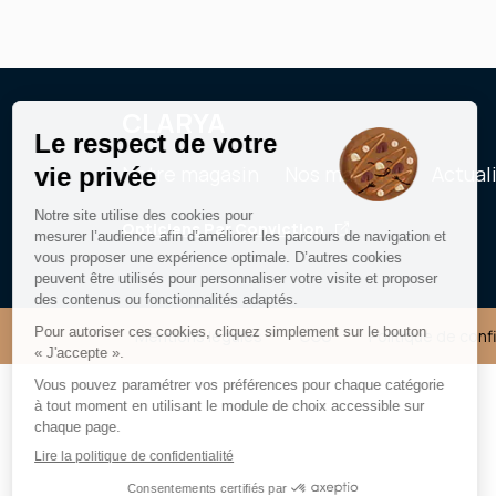
CLARYA
Notre magasin
Nos marques
Actual
Opticiens Par Conviction
Mentions légales
CGU
Politique de conf