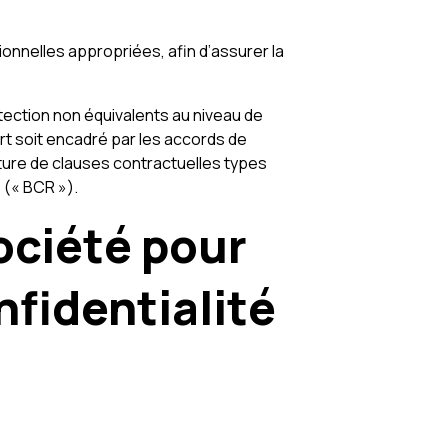
nnelles appropriées, afin d’assurer la
tection non équivalents au niveau de
rt soit encadré par les accords de
ture de clauses contractuelles types
 (« BCR »).
ociété pour
nfidentialité