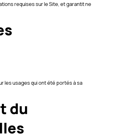
ions requises sur le Site, et garantit ne
es
r les usages qui ont été portés à sa
et du
lles