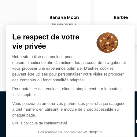
Banana Moon
Barbie
En savoir plus
CLARYA
Notre magasin
Nos marques
Actual
Opticiens Par Conviction