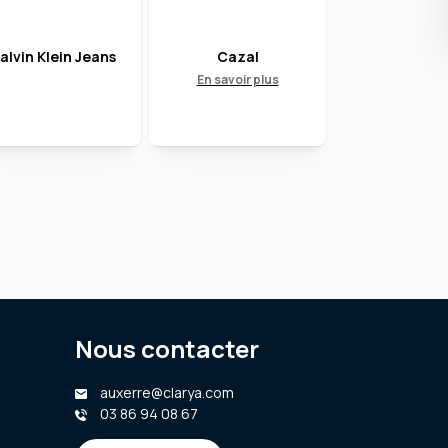
alvin Klein Jeans
Cazal
En savoir plus
Nous contacter
auxerre@clarya.com
03 86 94 08 67