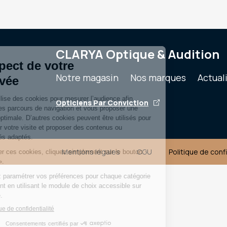
CLARYA Optique & Audition
Notre magasin
Nos marques
Actual
Opticiens Par Conviction
Mentions légales
CGU
Politique de conf