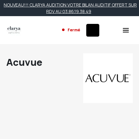
NOUVEAU!!! CLARYA AUDITION VOTRE BILAN AUDITIF OFFERT SUR
RDV AU 03.86.19.38.49
Fermé
Acuvue