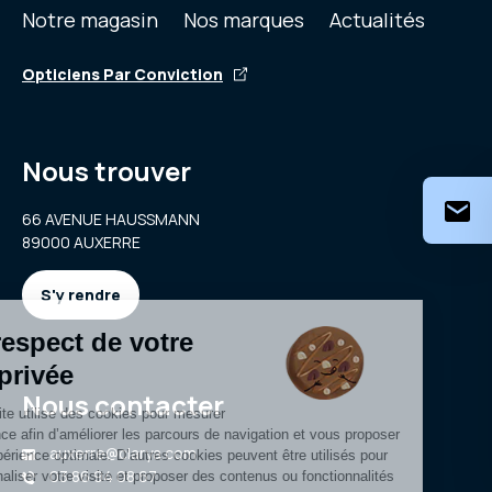
Notre magasin
Nos marques
Actualités
Opticiens Par Conviction
Nous trouver
66 AVENUE HAUSSMANN
89000 AUXERRE
S'y rendre
Nous contacter
auxerre@clarya.com
03 86 94 08 67