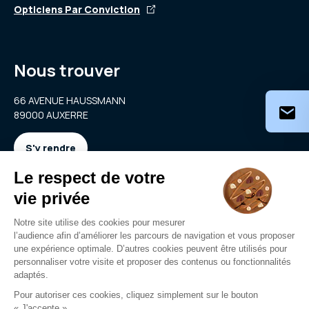
Opticiens Par Conviction
Nous trouver
66 AVENUE HAUSSMANN
89000 AUXERRE
S'y rendre
Nous contacter
auxerre@clarya.com
03 86 94 08 67
Nous contacter