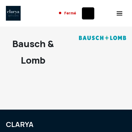
Fermé
Bausch &
Lomb
CLARYA