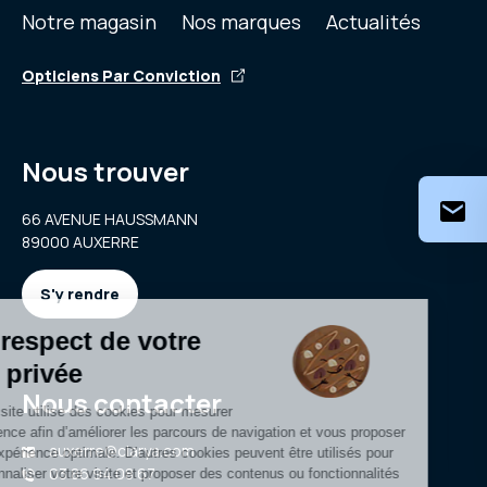
Notre magasin
Nos marques
Actualités
Opticiens Par Conviction
Nous trouver
66 AVENUE HAUSSMANN
89000 AUXERRE
S'y rendre
Nous contacter
auxerre@clarya.com
03 86 94 08 67