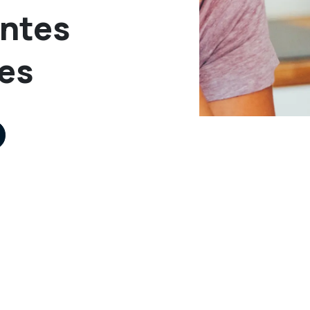
entes
es