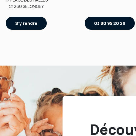
21260 SELONGEY
S'y rendre
03 80 95 20 29
Décou