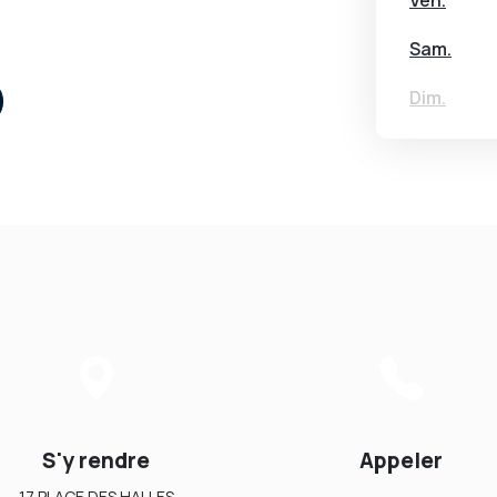
Sam.
Dim.
S'y rendre
Appeler
17 PLACE DES HALLES