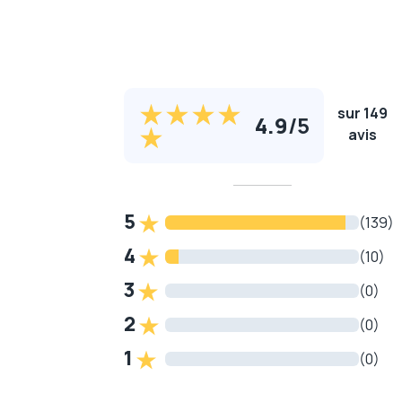
sur 149
4.9
/
5
avis
5
(139)
4
(10)
3
(0)
2
(0)
1
(0)