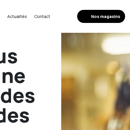
Nos magasins
Actualités
Contact
us
une
 des
des