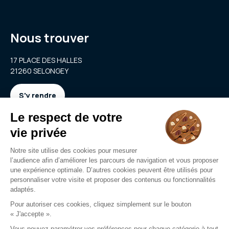
Nous trouver
17 PLACE DES HALLES
21260 SELONGEY
S'y rendre
Nous contacter
selongey@clarya.com
03 80 95 20 29
Nous contacter