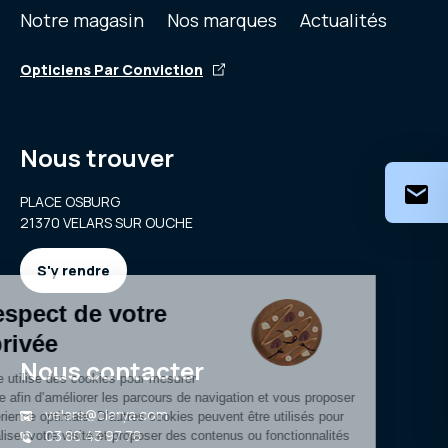
Notre magasin
Nos marques
Actualités
Opticiens Par Conviction
Nous trouver
PLACE OSBURG
21370 VELARS SUR OUCHE
S'y rendre
Nous contacter
velars@clarya.com
03 80 43 97 78