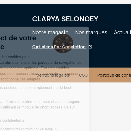
CLARYA SELONGEY
Notre magasin
Nos marques
Actual
Opticiens Par Conviction
Mentions légales
CGU
Politique de conf