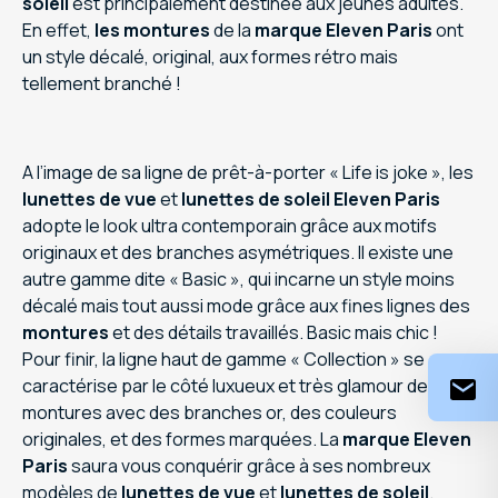
soleil
est principalement destinée aux jeunes adultes.
En effet,
les montures
de la
marque Eleven Paris
ont
un style décalé, original, aux formes rétro mais
tellement branché !
A l’image de sa ligne de prêt-à-porter « Life is joke », les
lunettes de vue
et
lunettes de soleil Eleven Paris
adopte le look ultra contemporain grâce aux motifs
originaux et des branches asymétriques. Il existe une
autre gamme dite « Basic », qui incarne un style moins
décalé mais tout aussi mode grâce aux fines lignes des
montures
et des détails travaillés. Basic mais chic !
Pour finir, la ligne haut de gamme « Collection » se
caractérise par le côté luxueux et très glamour des
montures avec des branches or, des couleurs
originales, et des formes marquées. La
marque Eleven
Paris
saura vous conquérir grâce à ses nombreux
modèles de
lunettes de vue
et
lunettes de soleil
.